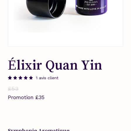
Élixir Quan Yin
1
avis client
Noté
1
£
53
5.00
sur 5
basé
Promotion
£
35
sur
notation
client
Symphonie Aromatique