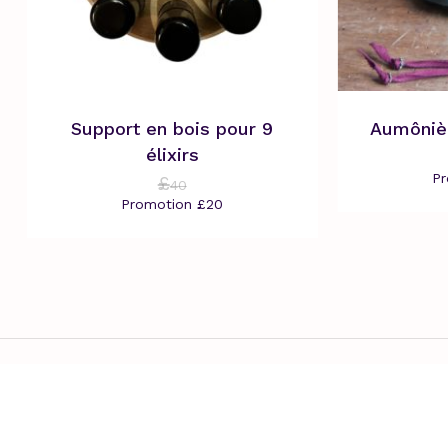
Support en bois pour 9
Aumôniè
élixirs
P
£
40
Promotion
£
20