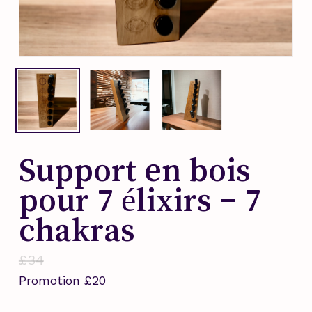
Support en bois
pour 7 élixirs – 7
chakras
£
34
Promotion
£
20