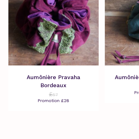
Aumônière Pravaha
Aumôniè
Bordeaux
P
£
57
Promotion
£
28