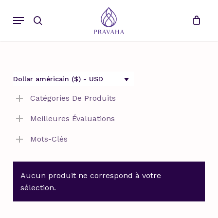
Skip
Menu
to
rechercher
main
content
Dollar américain ($) - USD
Catégories De Produits
Meilleures Évaluations
Mots-Clés
Aucun produit ne correspond à votre
sélection.